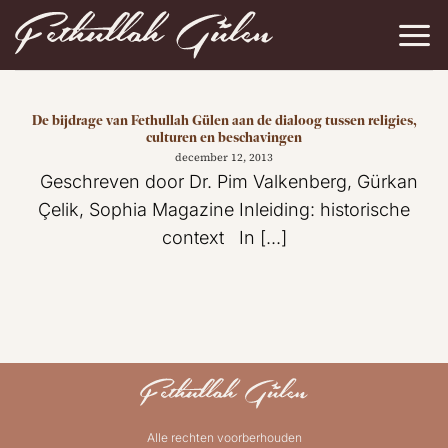
Ga
naar
inhoud
De bijdrage van Fethullah Gülen aan de dialoog tussen religies,
culturen en beschavingen
december 12, 2013
Geschreven door Dr. Pim Valkenberg, Gürkan
Çelik, Sophia Magazine Inleiding: historische
context In [...]
Alle rechten voorberhouden