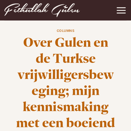
Ga
naar
inhoud
COLUMNS
Over Gulen en
de Turkse
vrijwilligersbew
eging; mijn
kennismaking
met een boeiend