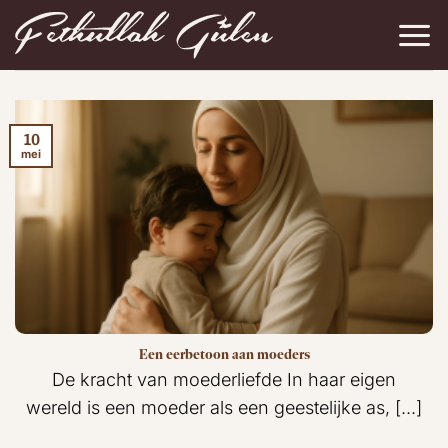
Ga
naar
inhoud
10
mei
Een eerbetoon aan moeders
De kracht van moederliefde In haar eigen
wereld is een moeder als een geestelijke as, [...]