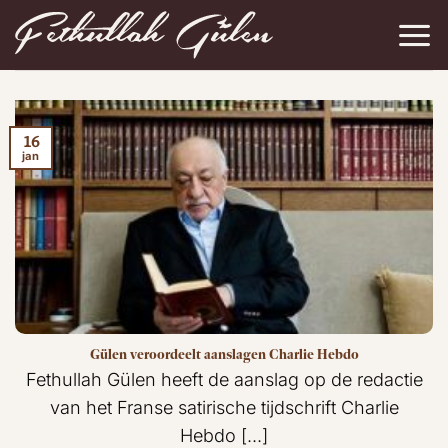
Ga
naar
inhoud
16
jan
Gülen veroordeelt aanslagen Charlie Hebdo
Fethullah Gülen heeft de aanslag op de redactie
van het Franse satirische tijdschrift Charlie
Hebdo [...]