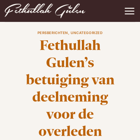
Ga
naar
inhoud
PERSBERICHTEN
,
UNCATEGORIZED
Fethullah
Gulen’s
betuiging van
deelneming
voor de
overleden