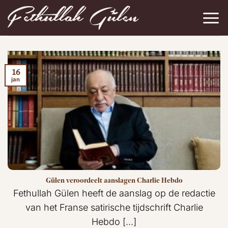
Ga
naar
inhoud
16
jan
Gülen veroordeelt aanslagen Charlie Hebdo
Fethullah Gülen heeft de aanslag op de redactie
van het Franse satirische tijdschrift Charlie
Hebdo [...]