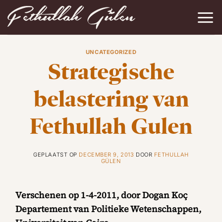
Ga
naar
inhoud
UNCATEGORIZED
Strategische
belastering van
Fethullah Gulen
GEPLAATST OP
DECEMBER 9, 2013
DOOR
FETHULLAH
GÜLEN
Verschenen op 1-4-2011, door Dogan Koç
Departement van Politieke Wetenschappen,