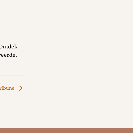
 Ontdek
reerde.
Tribune