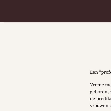
Ga
naar
inhoud
Een “profe
Vrome men
geboren, 
de predike
vrouwen en