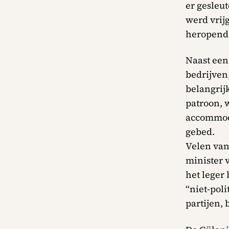
er gesleut
werd vrij
heropend 
Naast een 
bedrijven
belangrij
patroon, 
accommoda
gebed.
Velen van
minister 
het leger 
“niet-poli
partijen, 