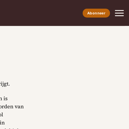
Abonneer
ijgt.
 is
oorden van
ol
 in