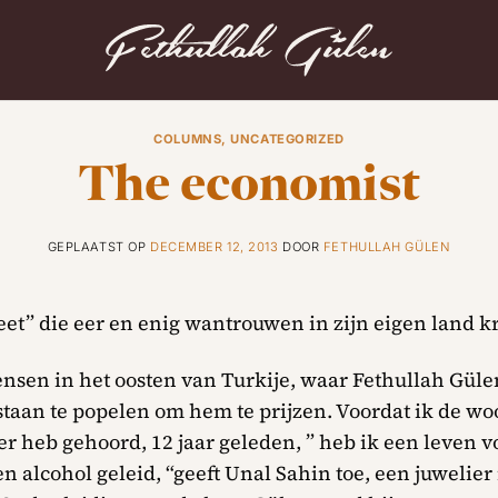
COLUMNS
,
UNCATEGORIZED
The economist
GEPLAATST OP
DECEMBER 12, 2013
DOOR
FETHULLAH GÜLEN
et” die eer en enig wantrouwen in zijn eigen land kr
sen in het oosten van Turkije, waar Fethullah Gülen
staan ​​te popelen om hem te prijzen. Voordat ik de w
r heb gehoord, 12 jaar geleden, ” heb ik een leven v
 alcohol geleid, “geeft Unal Sahin toe, een juwelier