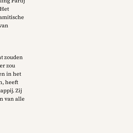
ing Partij
 Het
lamitische
 van
nt zouden
er zou
n in het
, heeft
ppij. Zij
n van alle