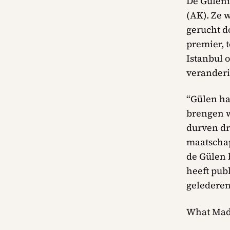
De Güleni
(AK). Ze 
gerucht d
premier, 
Istanbul 
veranderi
“Gülen ha
brengen w
durven dr
maatschap
de Gülen 
heeft pub
gelederen
What Mad