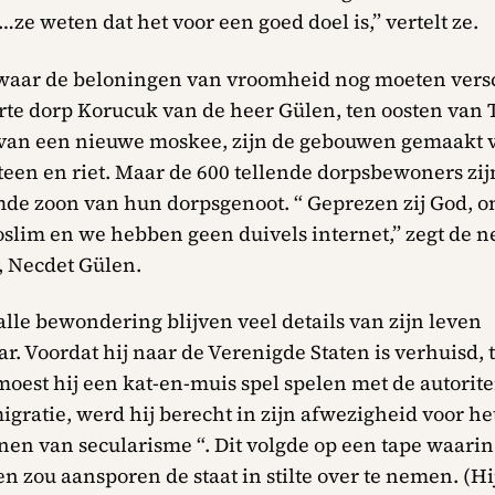
 …ze weten dat het voor een goed doel is,” vertelt ze.
waar de beloningen van vroomheid nog moeten versc
rte dorp Korucuk van de heer Gülen, ten oosten van T
van een nieuwe moskee, zijn de gebouwen gemaakt 
teen en riet. Maar de 600 tellende dorpsbewoners zijn
de zoon van hun dorpsgenoot. “ Geprezen zij God, o
oslim en we hebben geen duivels internet,” zegt de n
, Necdet Gülen.
lle bewondering blijven veel details van zijn leven
r. Voordat hij naar de Verenigde Staten is verhuisd, t
oest hij een kat-en-muis spel spelen met de autorite
igratie, werd hij berecht in zijn afwezigheid voor he
en van secularisme “. Dit volgde op een tape waarin 
n zou aansporen de staat in stilte over te nemen. (Hij