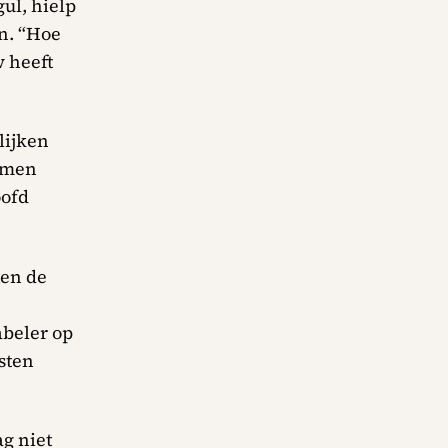
ul, hielp
an. “Hoe
w heeft
lijken
emen
oofd
ten de
abeler op
sten
g niet