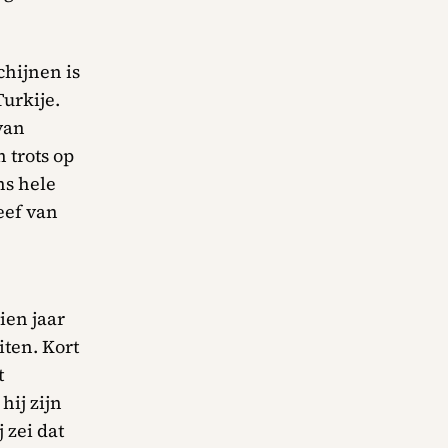
hijnen is
urkije.
van
 trots op
ns hele
eef van
ien jaar
iten. Kort
t
hij zijn
 zei dat