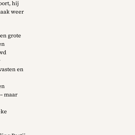
ort, hij
zaak weer
 en grote
en
uwd
r
vasten en
en
 – maar
eke