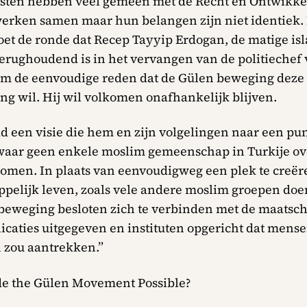
sten hebben veel gemeen met de Recht en Ontwikkel
werken samen maar hun belangen zijn niet identiek.
oet de ronde dat Recep Tayyip Erdogan, de matige is
terughoudend is in het vervangen van de politiechef
om de eenvoudige reden dat de Gülen beweging deze
ng wil. Hij wil volkomen onafhankelijk blijven.
d een visie die hem en zijn volgelingen naar een pu
aar geen enkele moslim gemeenschap in Turkije ov
omen. In plaats van eenvoudigweg een plek te creëre
pelijk leven, zoals vele andere moslim groepen doen
beweging besloten zich te verbinden met de maatscha
licaties uitgegeven en instituten opgericht dat mense
 zou aantrekken.”
e the Gülen Movement Possible?