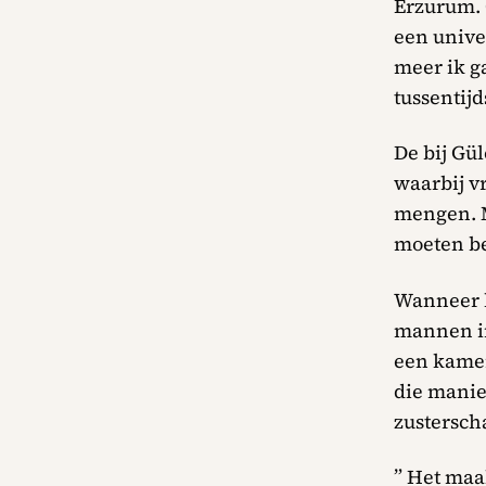
Erzurum. 
een unive
meer ik ga
tussentijd
De bij Gü
waarbij v
mengen. M
moeten be
Wanneer k
mannen i
een kamer
die manie
zusterscha
” Het maa