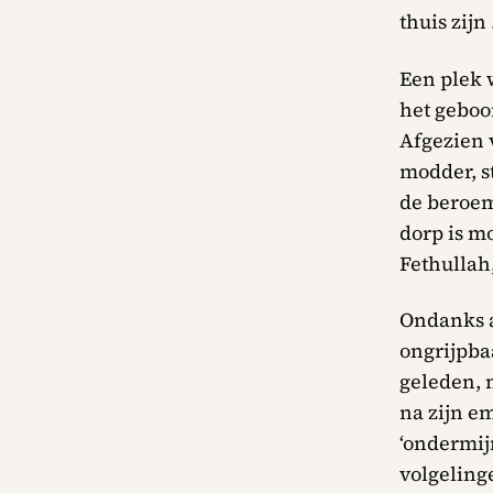
thuis zijn
Een plek 
het geboo
Afgezien 
modder, s
de beroem
dorp is m
Fethullah
Ondanks a
ongrijpbaa
geleden, m
na zijn em
‘ondermijn
volgelinge