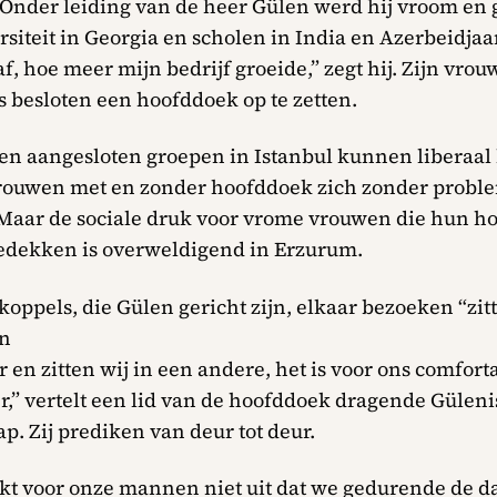
Onder leiding van de heer Gülen werd hij vroom en g
rsiteit in Georgia en scholen in India en Azerbeidja
f, hoe meer mijn bedrijf groeide,” zegt hij. Zijn vrou
s besloten een hoofddoek op te zetten.
len aangesloten groepen in Istanbul kunnen liberaal 
rouwen met en zonder hoofddoek zich zonder probl
aar de sociale druk voor vrome vrouwen die hun h
dekken is overweldigend in Erzurum.
oppels, die Gülen gericht zijn, elkaar bezoeken “zit
n
 en zitten wij in een andere, het is voor ons comfort
r,” vertelt een lid van de hoofddoek dragende Güleni
p. Zij prediken van deur tot deur.
kt voor onze mannen niet uit dat we gedurende de da