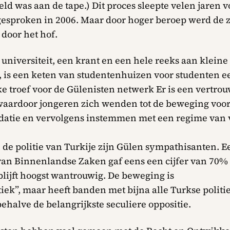
eld was aan de tape.) Dit proces sleepte velen jaren vo
gesproken in 2006. Maar door hoger beroep werd de 
door het hof.
universiteit, een krant en een hele reeks aan kleine
, is een keten van studentenhuizen voor studenten e
ke troef voor de Gülenisten netwerk Er is een vertro
waardoor jongeren zich wenden tot de beweging voo
tie en vervolgens instemmen met een regime van 
 de politie van Turkije zijn Gülen sympathisanten. E
van Binnenlandse Zaken gaf eens een cijfer van 70%
blijft hoogst wantrouwig. De beweging is
tiek”, maar heeft banden met bijna alle Turkse politi
behalve de belangrijkste seculiere oppositie.