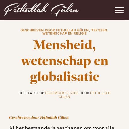
Ga
naar
inhoud
GESCHREVEN DOOR FETHULLAH GÜLEN
,
TEKSTEN
,
WETENSCHAP EN RELIGIE
Mensheid,
wetenschap en
globalisatie
GEPLAATST OP
DECEMBER 10, 2013
DOOR
FETHULLAH
GÜLEN
Geschreven door Fethullah Gülen
Al het bestaande is geschapen om voor alle